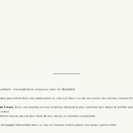
le présent : une expérience unique au cœur du Belvédère.
repas gourmand dans nos restaurants ou une nuit dans l’un de nos cocons de charme, chaque tic
et 3 mois
. Ainsi, vos proches ont tout le temps nécessaire pour planifier leur séjour et profiter p
 valeur.
ettrons tout en œuvre pour faire de leur venue, un moment inoubliable.
 une échappée mémorable dans un lieu où chaque instant prend une saveur particulière.