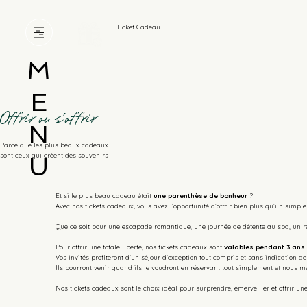
Ticket Cadeau
M
E
Offrir ou s'offrir
N
Parce que les plus beaux cadeaux
sont ceux qui créent des souvenirs
U
Et si le plus beau cadeau était
une parenthèse de bonheur
?
Avec nos tickets cadeaux, vous avez l’opportunité d’offrir bien plus qu’un simp
Que ce soit pour une escapade romantique, une journée de détente au spa, un 
Pour offrir une totale liberté, nos tickets cadeaux sont
valables pendant 3 ans 
Vos invités profiteront d’un séjour d’exception tout compris et sans indication de
Ils pourront venir quand ils le voudront en réservant tout simplement et nous m
Nos tickets cadeaux sont le choix idéal pour surprendre, émerveiller et offrir