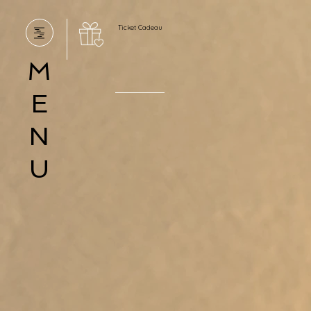
Ticket Cadeau
M
E
N
U